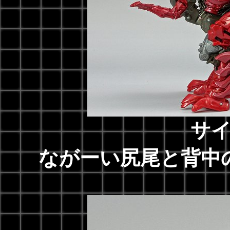
サ
ながーい尻尾と背中