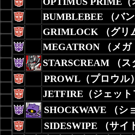
OPTIMUS PRI
BUMBLEBEE （
GRIMLOCK （グ
MEGATRON （メ
STARSCREAM 
PROWL（プロウル
JETFIRE（ジェッ
SHOCKWAVE （
SIDESWIPE （